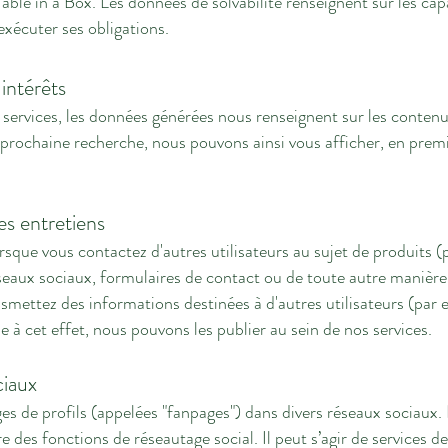
able in a Box. Les données de solvabilité renseignent sur les cap
exécuter ses obligations.
intérêts
 services, les données générées nous renseignent sur les contenu
 prochaine recherche, nous pouvons ainsi vous afficher, en premie
es entretiens
que vous contactez d'autres utilisateurs au sujet de produits (pa
seaux sociaux, formulaires de contact ou de toute autre manière
smettez des informations destinées à d'autres utilisateurs (par ex
e à cet effet, nous pouvons les publier au sein de nos services.
ciaux
es de profils (appelées "fanpages") dans divers réseaux sociaux. 
 des fonctions de réseautage social. Il peut s’agir de services de