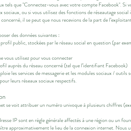
x tels que "Connectez-vous avec votre compte Facebook". Si vo
ux sociaux, ou si vous utilisez des fonctions de réseautage social 
concerné, il se peut que nous recevions de la part de l’exploita
oser des données suivantes :
 profil public, stockées par le réseau social en question (par exe
ue vous utilisez pour vous connecter
ofil auprès du réseau concerné (tel que l’identifiant Facebook)
loie les services de messagerie et les modules sociaux / outils
our leurs réseaux sociaux respectifs.
ion
t se voit attribuer un numéro univoque à plusieurs chiffres (exe
dresse IP sont en règle générale affectés á une région ou un fou
aître approximativement le lieu de la connexion internet. Nous u