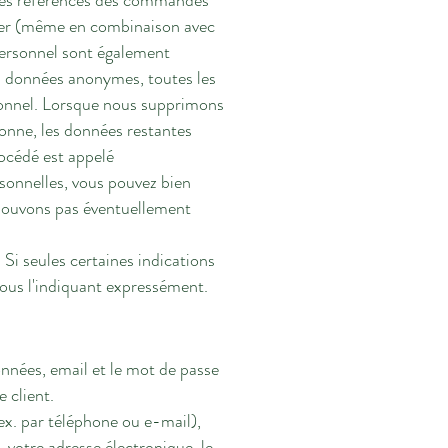
 les références des commandes
fier (même en combinaison avec
personnel sont également
 données anonymes, toutes les
onnel. Lorsque nous supprimons
onne, les données restantes
océdé est appelé
sonnelles, vous pouvez bien
pouvons pas éventuellement
 Si seules certaines indications
 vous l'indiquant expressément.
nnées, email et le mot de passe
 client.
x. par téléphone ou e-mail),
votre adresse électronique, le