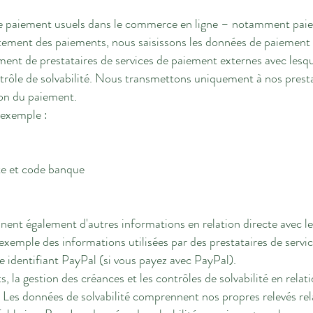
 paiement usuels dans le commerce en ligne – notamment paieme
aitement des paiements, nous saisissons les données de paiement
ent de prestataires de services de paiement externes avec lesque
trôle de solvabilité. Nous transmettons uniquement à nos presta
ion du paiement.
 exemple :
e et code banque
nt également d'autres informations en relation directe avec l
par exemple des informations utilisées par des prestataires de ser
tre identifiant PayPal (si vous payez avec PayPal).
, la gestion des créances et les contrôles de solvabilité en relat
. Les données de solvabilité comprennent nos propres relevés re