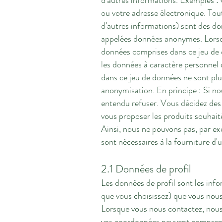
d'autres informations. Exemples :
ou votre adresse électronique. To
d'autres informations) sont des d
appelées données anonymes. Lorsq
données comprises dans ce jeu de
les données à caractère personnel
dans ce jeu de données ne sont pl
anonymisation. En principe : Si n
entendu refuser. Vous décidez de
vous proposer les produits souhait
Ainsi, nous ne pouvons pas, par exe
sont nécessaires à la fourniture d'
2.1 Données de profil
Les données de profil sont les inf
que vous choisissez) que vous nous
Lorsque vous nous contactez, nous
vos coordonnées peuvent comprendr