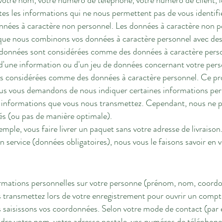
 votre nom, votre numéro de téléphone, votre numéro de client,
utes les informations qui ne nous permettent pas de vous identi
onnées à caractère non personnel. Les données à caractère non 
ue nous combinons vos données à caractère personnel avec des
 données sont considérées comme des données à caractère pers
 d'une information ou d'un jeu de données concernant votre pers
us considérées comme des données à caractère personnel. Ce pr
ous vous demandons de nous indiquer certaines informations per
s informations que vous nous transmettez. Cependant, nous ne 
és (ou pas de manière optimale).
mple, vous faire livrer un paquet sans votre adresse de livraison.
un service (données obligatoires), nous vous le faisons savoir en
ormations personnelles sur votre personne (prénom, nom, coordo
 transmettez lors de votre enregistrement pour ouvrir un compte
 saisissons vos coordonnées. Selon votre mode de contact (par e
e votre nom, votre adresse postale, vos numéros de téléphone, 