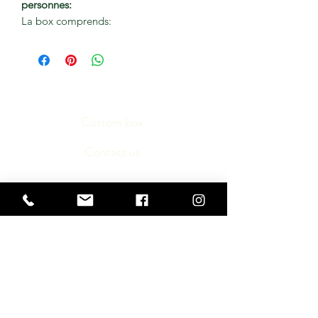
personnes:
La box comprends:
- 6/8 Sets brodés avec motif
- 6/8 Serviettes brodés beige et verte
- 6/8 Porte-Serviettes fleur rouge
Custom box
Contact us
Media
Terms and conditions
Newsletter subscription