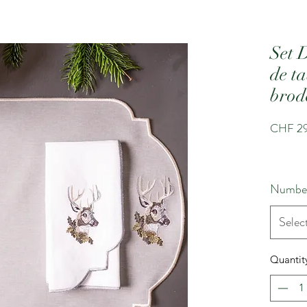
Set D
de ta
brod
CHF 2
Number
Selec
Quantit