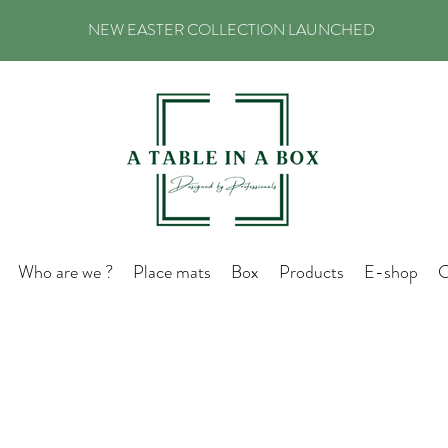
NEW EASTER COLLECTION LAUNCHED
Who are we ?
Place mats
Box
Products
E-shop
C