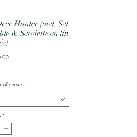
eer Hunter (incl. Set
ble & Serviette en lin
ée)
Price
9.00
 of persons
*
t
y
*