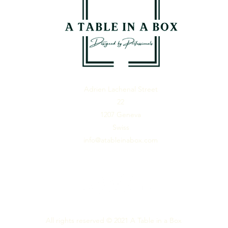
Adrien Lachenal Street
22
1207 Geneva
Swiss
info@atableinabox.com
All rights reserved © 2021 A Table in a Box